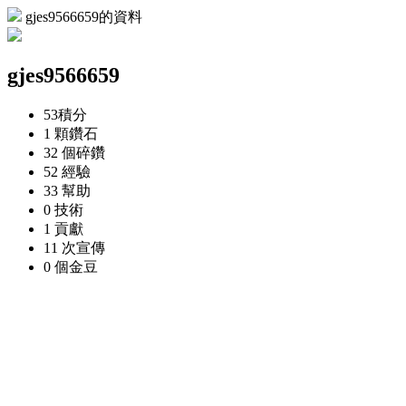
gjes9566659的資料
gjes9566659
53
積分
1 顆
鑽石
32 個
碎鑽
52
經驗
33
幫助
0
技術
1
貢獻
11 次
宣傳
0 個
金豆