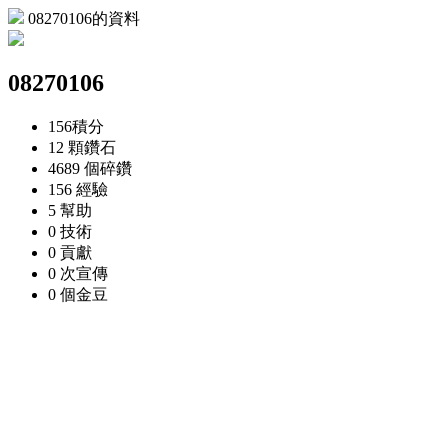
08270106的資料
08270106
156
積分
12 顆
鑽石
4689 個
碎鑽
156
經驗
5
幫助
0
技術
0
貢獻
0 次
宣傳
0 個
金豆