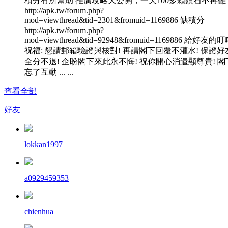
積分有所幫助 推廣攻略大公開，一天100多顆鑽石不再難
http://apk.tw/forum.php?
mod=viewthread&tid=2301&fromuid=1169886 缺積分
http://apk.tw/forum.php?
mod=viewthread&tid=92948&fromuid=1169886 給好友的
祝福: 懇請郵箱驗證與核對! 再請閣下回覆不灌水! 保證好
全分不退! 企盼閣下來此永不悔! 祝你開心消遣顯尊貴! 閣
忘了互動 ... ...
查看全部
好友
lokkan1997
a0929459353
chienhua