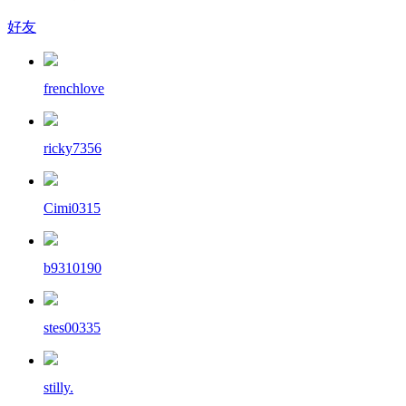
好友
frenchlove
ricky7356
Cimi0315
b9310190
stes00335
stilly.