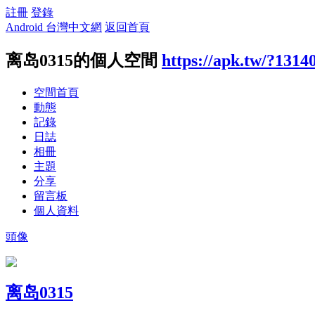
註冊
登錄
Android 台灣中文網
返回首頁
离岛0315的個人空間
https://apk.tw/?1314
空間首頁
動態
記錄
日誌
相冊
主題
分享
留言板
個人資料
頭像
离岛0315