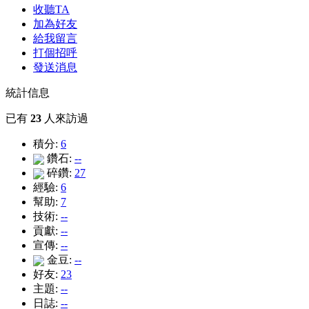
收聽TA
加為好友
給我留言
打個招呼
發送消息
統計信息
已有
23
人來訪過
積分:
6
鑽石:
--
碎鑽:
27
經驗:
6
幫助:
7
技術:
--
貢獻:
--
宣傳:
--
金豆:
--
好友:
23
主題:
--
日誌:
--