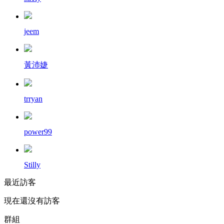
jeem
黃沛婕
trryan
power99
Stilly
最近訪客
現在還沒有訪客
群組