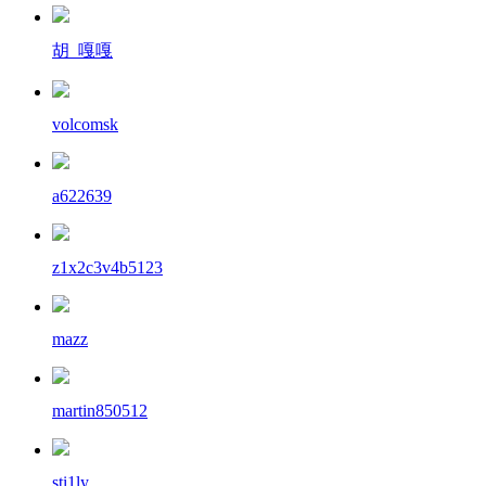
胡_嘎嘎
volcomsk
a622639
z1x2c3v4b5123
mazz
martin850512
sti1ly