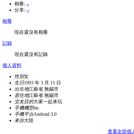
相冊:
--
分享:
--
相冊
現在還沒有相冊
記錄
現在還沒有記錄
個人資料
性別
女
生日
1993 年 3 月 15 日
出生地
江蘇省 無錫市
居住地
江蘇省 無錫市
交友目的
大家一起来玩
手機機型
htc
手機平台
Android 3.0
來自
大陸
查看全部個