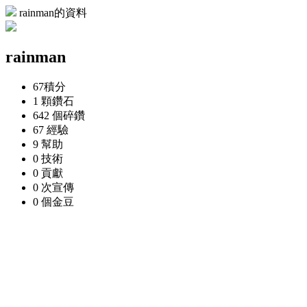
rainman的資料
rainman
67
積分
1 顆
鑽石
642 個
碎鑽
67
經驗
9
幫助
0
技術
0
貢獻
0 次
宣傳
0 個
金豆