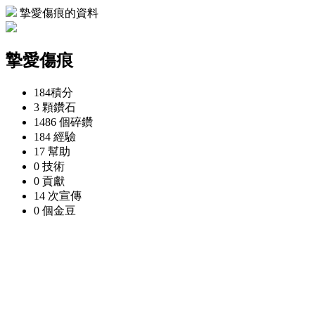
摯愛傷痕的資料
摯愛傷痕
184
積分
3 顆
鑽石
1486 個
碎鑽
184
經驗
17
幫助
0
技術
0
貢獻
14 次
宣傳
0 個
金豆