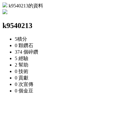
k9540213的資料
k9540213
5
積分
0 顆
鑽石
374 個
碎鑽
5
經驗
2
幫助
0
技術
0
貢獻
0 次
宣傳
0 個
金豆