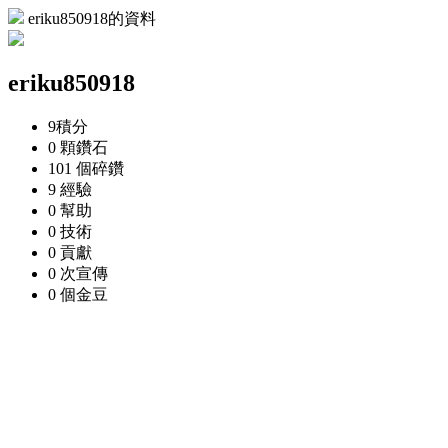
eriku850918的資料
eriku850918
9
積分
0 顆
鑽石
101 個
碎鑽
9
經驗
0
幫助
0
技術
0
貢獻
0 次
宣傳
0 個
金豆