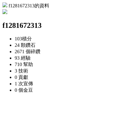
f1281672313的資料
f1281672313
103
積分
24 顆
鑽石
2671 個
碎鑽
93
經驗
710
幫助
3
技術
0
貢獻
1 次
宣傳
0 個
金豆