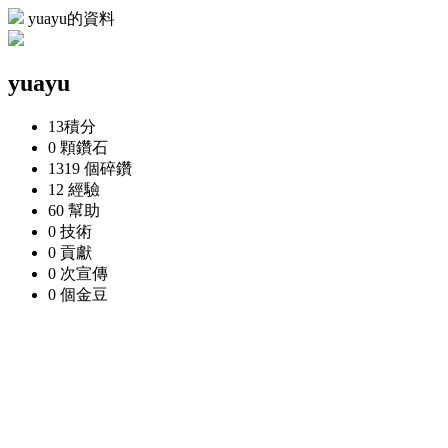
yuayu的資料
yuayu
13
積分
0 顆
鑽石
1319 個
碎鑽
12
經驗
60
幫助
0
技術
0
貢獻
0 次
宣傳
0 個
金豆