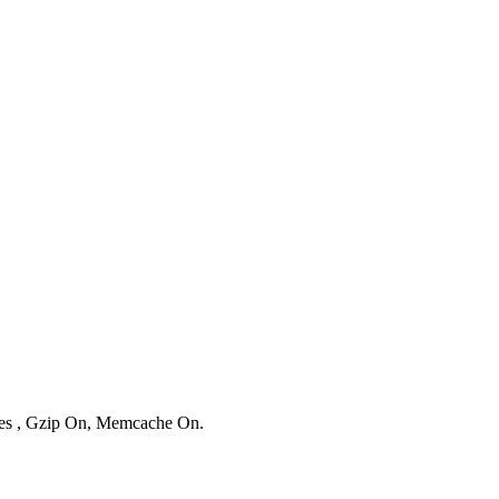
ries , Gzip On, Memcache On.