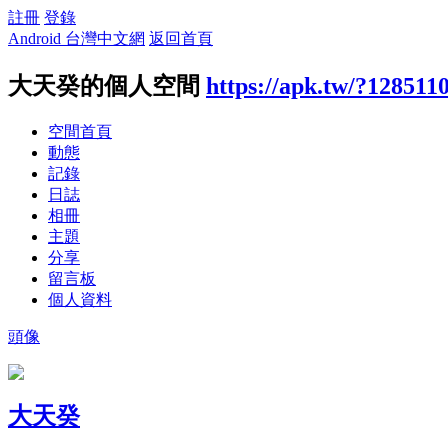
註冊
登錄
Android 台灣中文網
返回首頁
大天癸的個人空間
https://apk.tw/?128511
空間首頁
動態
記錄
日誌
相冊
主題
分享
留言板
個人資料
頭像
大天癸