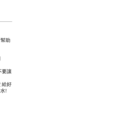
所幫助
例
鑽 不要讓
個鑽 給好
水!