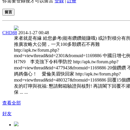
你需要登錄後才可以留言
登錄
|
註冊
留言
CHD88
2014-1-27 00:48
來者就是有緣 給您參考(能有鑽鑽能賺哦) 或許對積分有
推廣攻略大公開，一天100多顆鑽石不再難
http://apk.tw/forum.php?
mod=viewthread&tid=2301&fromuid=1169886 中國日增七
H7N9 李克強下令科學防控 http://apk.tw/forum.php?
mod=viewthread&tid=477943&fromuid=1169886 20個鑽
媽媽傷心！ 愛倫美眉快回家 http://apk.tw/forum.php?
mod=viewthread&tid=480327&fromuid=1169886 回覆15
友的叮嚀與祝福: 懇請郵箱驗證與核對! 再請閣下回覆不灌
保 ... ...
查看全部
好友