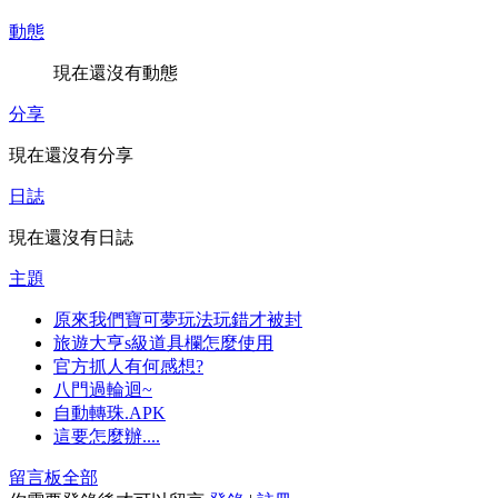
動態
現在還沒有動態
分享
現在還沒有分享
日誌
現在還沒有日誌
主題
原來我們寶可夢玩法玩錯才被封
旅遊大亨s級道具欄怎麼使用
官方抓人有何感想?
八門過輪迴~
自動轉珠.APK
這要怎麼辦....
留言板
全部