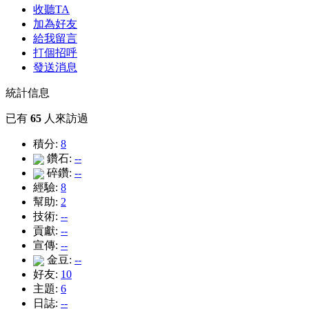
收聽TA
加為好友
給我留言
打個招呼
發送消息
統計信息
已有
65
人來訪過
積分:
8
鑽石:
--
碎鑽:
--
經驗:
8
幫助:
2
技術:
--
貢獻:
--
宣傳:
--
金豆:
--
好友:
10
主題:
6
日誌:
--