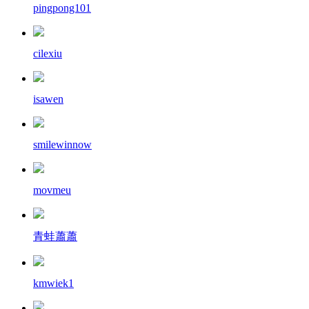
pingpong101
cilexiu
isawen
smilewinnow
movmeu
青蛙蕭蕭
kmwiek1