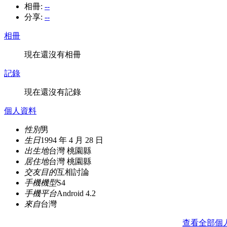
相冊:
--
分享:
--
相冊
現在還沒有相冊
記錄
現在還沒有記錄
個人資料
性別
男
生日
1994 年 4 月 28 日
出生地
台灣 桃園縣
居住地
台灣 桃園縣
交友目的
互相討論
手機機型
S4
手機平台
Android 4.2
來自
台灣
查看全部個