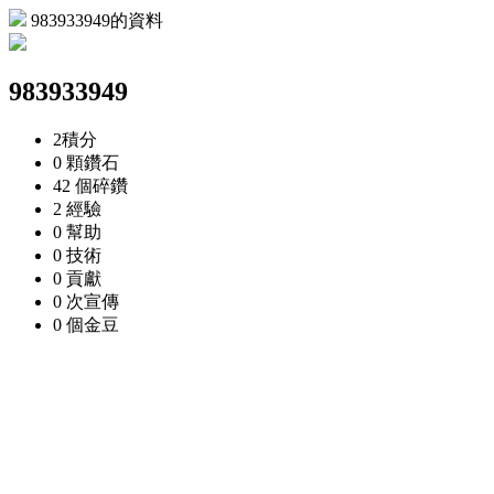
983933949的資料
983933949
2
積分
0 顆
鑽石
42 個
碎鑽
2
經驗
0
幫助
0
技術
0
貢獻
0 次
宣傳
0 個
金豆