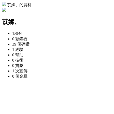
苡媃、的資料
苡媃、
1
積分
0 顆
鑽石
39 個
碎鑽
1
經驗
0
幫助
0
技術
0
貢獻
1 次
宣傳
0 個
金豆