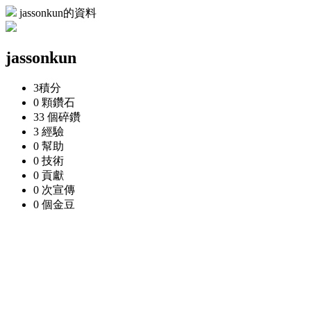
jassonkun的資料
jassonkun
3
積分
0 顆
鑽石
33 個
碎鑽
3
經驗
0
幫助
0
技術
0
貢獻
0 次
宣傳
0 個
金豆