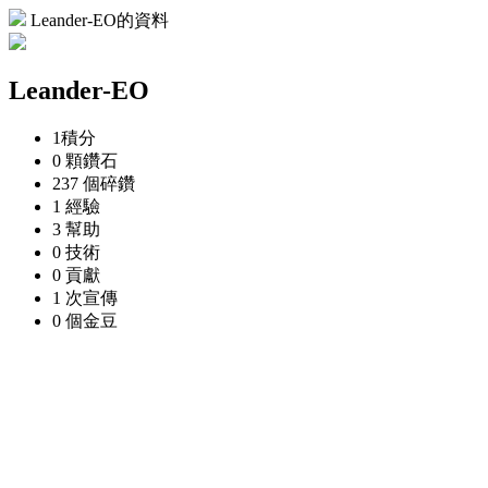
Leander-EO的資料
Leander-EO
1
積分
0 顆
鑽石
237 個
碎鑽
1
經驗
3
幫助
0
技術
0
貢獻
1 次
宣傳
0 個
金豆