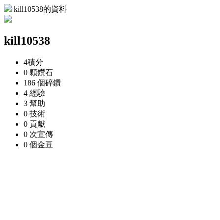
kill10538的資料
kill10538
4
積分
0 顆
鑽石
186 個
碎鑽
4
經驗
3
幫助
0
技術
0
貢獻
0 次
宣傳
0 個
金豆