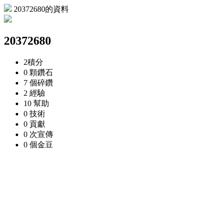
20372680的資料
20372680
2
積分
0 顆
鑽石
7 個
碎鑽
2
經驗
10
幫助
0
技術
0
貢獻
0 次
宣傳
0 個
金豆