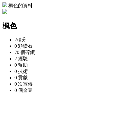
楓色的資料
楓色
2
積分
0 顆
鑽石
70 個
碎鑽
2
經驗
0
幫助
0
技術
0
貢獻
0 次
宣傳
0 個
金豆