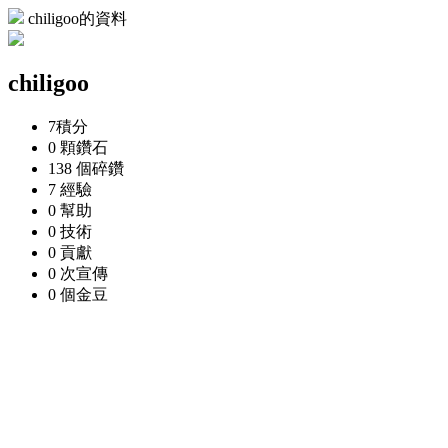
chiligoo的資料
chiligoo
7
積分
0 顆
鑽石
138 個
碎鑽
7
經驗
0
幫助
0
技術
0
貢獻
0 次
宣傳
0 個
金豆