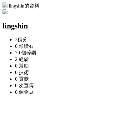
lingshin的資料
lingshin
2
積分
0 顆
鑽石
79 個
碎鑽
2
經驗
0
幫助
0
技術
0
貢獻
0 次
宣傳
0 個
金豆