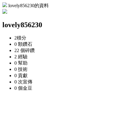
lovely856230的資料
lovely856230
2
積分
0 顆
鑽石
22 個
碎鑽
2
經驗
0
幫助
0
技術
0
貢獻
0 次
宣傳
0 個
金豆