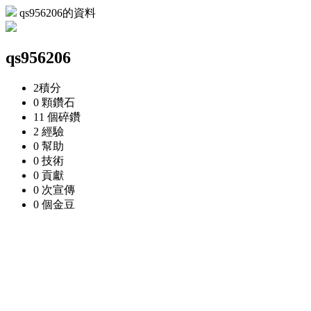
qs956206的資料
qs956206
2
積分
0 顆
鑽石
11 個
碎鑽
2
經驗
0
幫助
0
技術
0
貢獻
0 次
宣傳
0 個
金豆