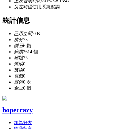
上次發表時間
2016-3-8 13:47
所在時區
使用系統默認
統計信息
已用空間
0 B
積分
73
鑽石
6 顆
碎鑽
2614 個
經驗
73
幫助
0
技術
0
貢獻
0
宣傳
0 次
金豆
0 個
hopecrazy
加為好友
給我留言