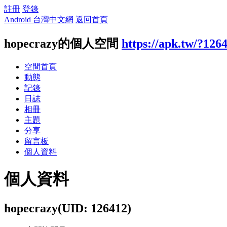
註冊
登錄
Android 台灣中文網
返回首頁
hopecrazy的個人空間
https://apk.tw/?126
空間首頁
動態
記錄
日誌
相冊
主題
分享
留言板
個人資料
個人資料
hopecrazy
(UID: 126412)