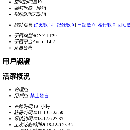
空間訪問量
19
郵箱狀態
已驗證
視頻認證
未認證
統計信息
好友數 14
|
記錄數 0
|
日誌數 0
|
相冊數 0
|
回帖數
手機機型
SONY LT29i
手機平台
Android 4.2
來自
台灣
用戶認證
活躍概況
管理組
用戶組
禁止發言
在線時間
356 小時
註冊時間
2011-10-5 22:59
最後訪問
2018-12-6 23:35
上次活動時間
2018-12-6 23:35