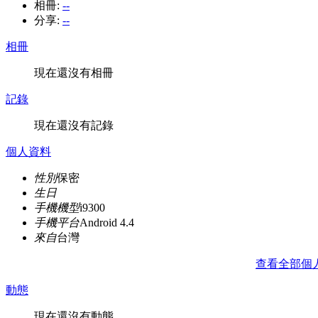
相冊:
--
分享:
--
相冊
現在還沒有相冊
記錄
現在還沒有記錄
個人資料
性別
保密
生日
手機機型
i9300
手機平台
Android 4.4
來自
台灣
查看全部個
動態
現在還沒有動態