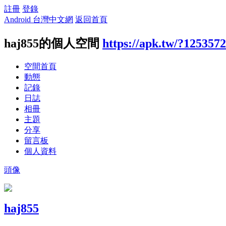
註冊
登錄
Android 台灣中文網
返回首頁
haj855的個人空間
https://apk.tw/?1253572
空間首頁
動態
記錄
日誌
相冊
主題
分享
留言板
個人資料
頭像
haj855