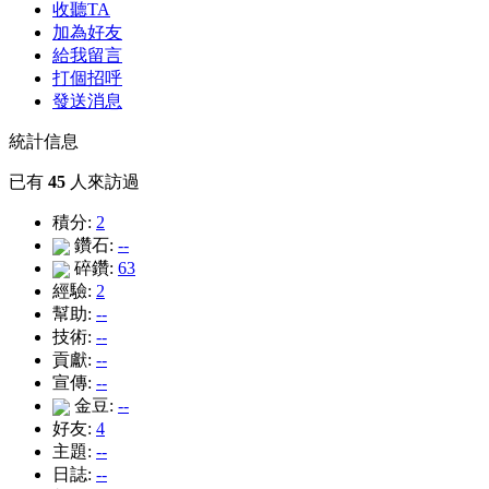
收聽TA
加為好友
給我留言
打個招呼
發送消息
統計信息
已有
45
人來訪過
積分:
2
鑽石:
--
碎鑽:
63
經驗:
2
幫助:
--
技術:
--
貢獻:
--
宣傳:
--
金豆:
--
好友:
4
主題:
--
日誌:
--