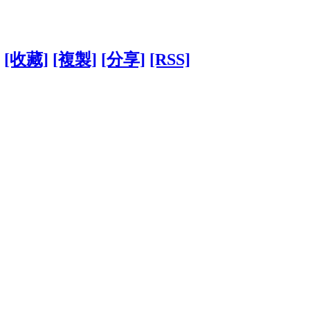
[收藏]
[複製]
[分享]
[RSS]