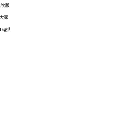
！小說版
鑽 大家
eTag抓