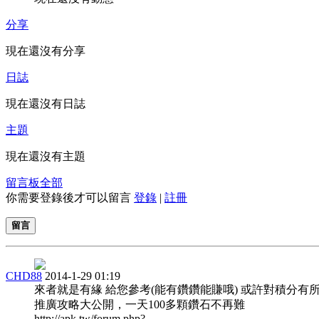
分享
現在還沒有分享
日誌
現在還沒有日誌
主題
現在還沒有主題
留言板
全部
你需要登錄後才可以留言
登錄
|
註冊
留言
CHD88
2014-1-29 01:19
來者就是有緣 給您參考(能有鑽鑽能賺哦) 或許對積分有
推廣攻略大公開，一天100多顆鑽石不再難
http://apk.tw/forum.php?