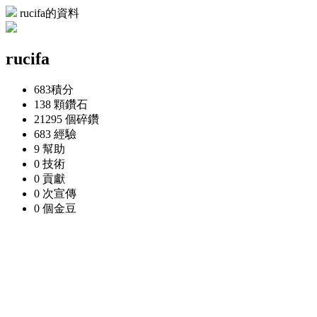
rucifa的資料
rucifa
683
積分
138 顆
鑽石
21295 個
碎鑽
683
經驗
9
幫助
0
技術
0
貢獻
0 次
宣傳
0 個
金豆