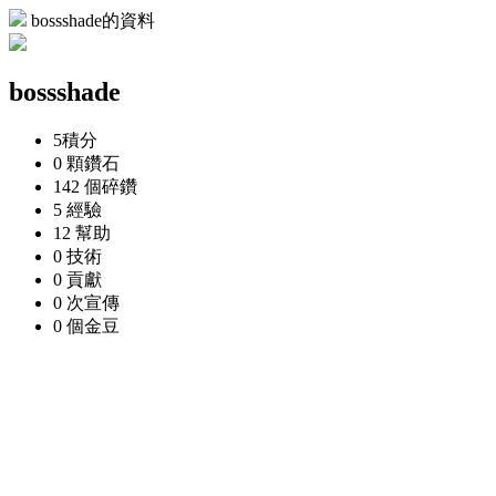
bossshade的資料
bossshade
5
積分
0 顆
鑽石
142 個
碎鑽
5
經驗
12
幫助
0
技術
0
貢獻
0 次
宣傳
0 個
金豆