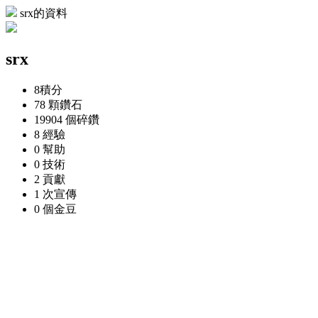
srx的資料
srx
8
積分
78 顆
鑽石
19904 個
碎鑽
8
經驗
0
幫助
0
技術
2
貢獻
1 次
宣傳
0 個
金豆