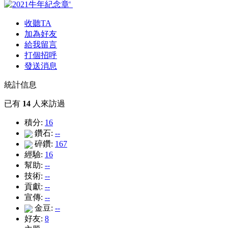
收聽TA
加為好友
給我留言
打個招呼
發送消息
統計信息
已有
14
人來訪過
積分:
16
鑽石:
--
碎鑽:
167
經驗:
16
幫助:
--
技術:
--
貢獻:
--
宣傳:
--
金豆:
--
好友:
8