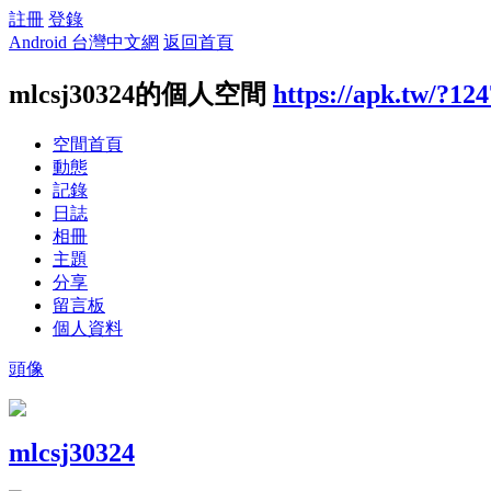
註冊
登錄
Android 台灣中文網
返回首頁
mlcsj30324的個人空間
https://apk.tw/?12
空間首頁
動態
記錄
日誌
相冊
主題
分享
留言板
個人資料
頭像
mlcsj30324