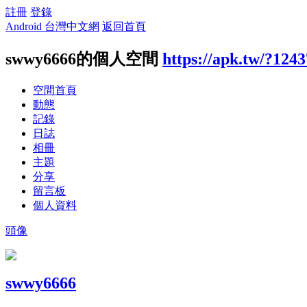
註冊
登錄
Android 台灣中文網
返回首頁
swwy6666的個人空間
https://apk.tw/?124
空間首頁
動態
記錄
日誌
相冊
主題
分享
留言板
個人資料
頭像
swwy6666