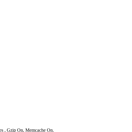
ries , Gzip On, Memcache On.