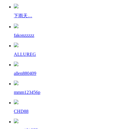
下雨天…
fakonzzzzz
ALLUREG
allen880409
mmm123456p
CHD88