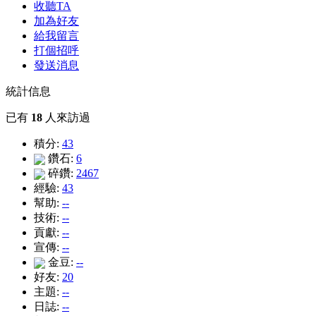
收聽TA
加為好友
給我留言
打個招呼
發送消息
統計信息
已有
18
人來訪過
積分:
43
鑽石:
6
碎鑽:
2467
經驗:
43
幫助:
--
技術:
--
貢獻:
--
宣傳:
--
金豆:
--
好友:
20
主題:
--
日誌:
--