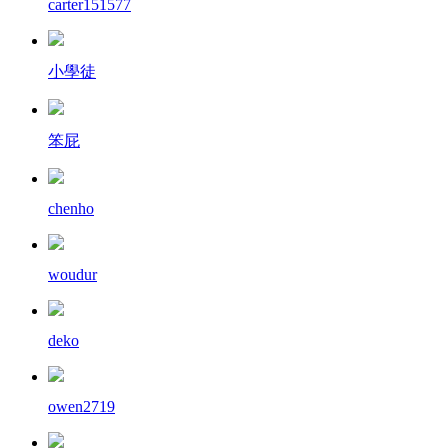
carter151577
小學徒
笨屁
chenho
woudur
deko
owen2719