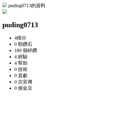
puding0713的資料
puding0713
4
積分
0 顆
鑽石
180 個
碎鑽
4
經驗
4
幫助
0
技術
0
貢獻
0 次
宣傳
0 個
金豆