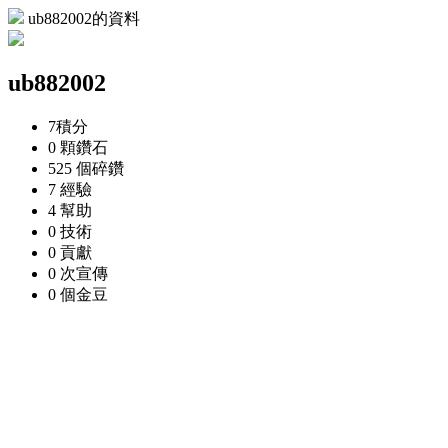
ub882002的資料
ub882002
7
積分
0 顆
鑽石
525 個
碎鑽
7
經驗
4
幫助
0
技術
0
貢獻
0 次
宣傳
0 個
金豆