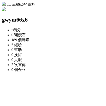
gwym66x6的資料
gwym66x6
5
積分
0 顆
鑽石
189 個
碎鑽
5
經驗
0
幫助
0
技術
0
貢獻
2 次
宣傳
0 個
金豆