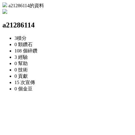
a21286114的資料
a21286114
3
積分
0 顆
鑽石
108 個
碎鑽
3
經驗
0
幫助
0
技術
0
貢獻
15 次
宣傳
0 個
金豆