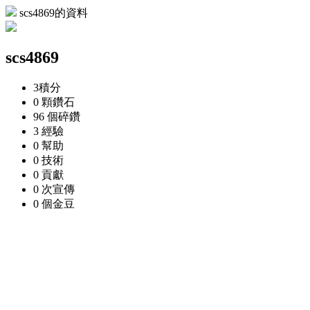
scs4869的資料
scs4869
3
積分
0 顆
鑽石
96 個
碎鑽
3
經驗
0
幫助
0
技術
0
貢獻
0 次
宣傳
0 個
金豆