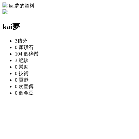
kai夢的資料
kai夢
3
積分
0 顆
鑽石
104 個
碎鑽
3
經驗
0
幫助
0
技術
0
貢獻
0 次
宣傳
0 個
金豆