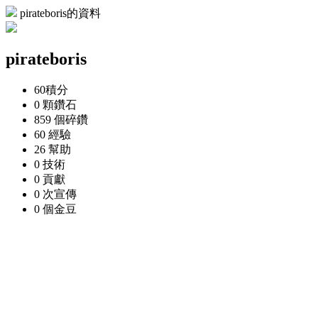
pirateboris的資料
pirateboris
60
積分
0 顆
鑽石
859 個
碎鑽
60
經驗
26
幫助
0
技術
0
貢獻
0 次
宣傳
0 個
金豆