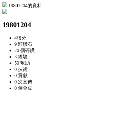
19801204的資料
19801204
4
積分
9 顆
鑽石
20 個
碎鑽
3
經驗
50
幫助
0
技術
0
貢獻
0 次
宣傳
0 個
金豆