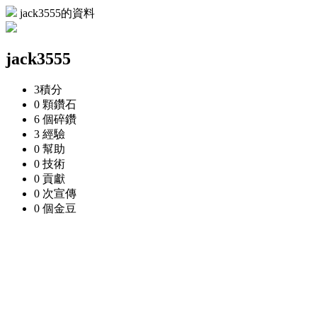
jack3555的資料
jack3555
3
積分
0 顆
鑽石
6 個
碎鑽
3
經驗
0
幫助
0
技術
0
貢獻
0 次
宣傳
0 個
金豆