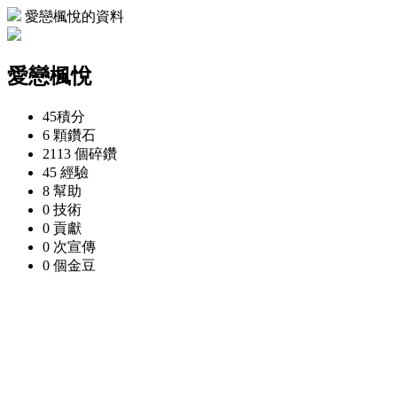
愛戀楓悅的資料
愛戀楓悅
45
積分
6 顆
鑽石
2113 個
碎鑽
45
經驗
8
幫助
0
技術
0
貢獻
0 次
宣傳
0 個
金豆