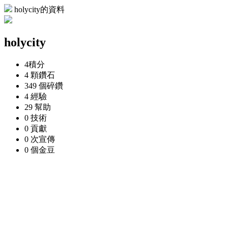
holycity的資料
holycity
4
積分
4 顆
鑽石
349 個
碎鑽
4
經驗
29
幫助
0
技術
0
貢獻
0 次
宣傳
0 個
金豆