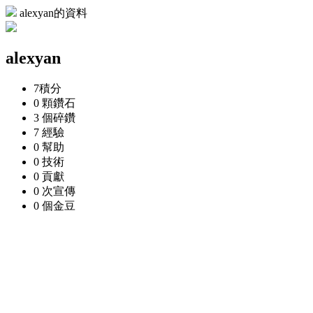
alexyan的資料
alexyan
7
積分
0 顆
鑽石
3 個
碎鑽
7
經驗
0
幫助
0
技術
0
貢獻
0 次
宣傳
0 個
金豆