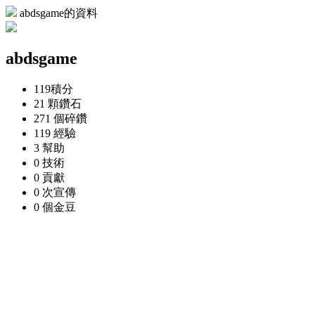
abdsgame的資料
abdsgame
119
積分
21 顆
鑽石
271 個
碎鑽
119
經驗
3
幫助
0
技術
0
貢獻
0 次
宣傳
0 個
金豆