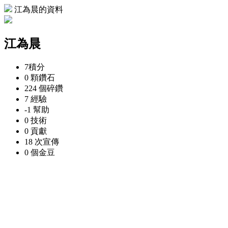
江為晨的資料
江為晨
7
積分
0 顆
鑽石
224 個
碎鑽
7
經驗
-1
幫助
0
技術
0
貢獻
18 次
宣傳
0 個
金豆