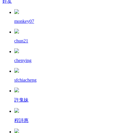
好友
monkey07
chun21
chenying
sfchiacheng
許鬼妹
程詩惠