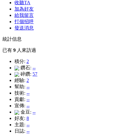
收聽TA
加為好友
給我留言
打個招呼
發送消息
統計信息
已有
9
人來訪過
積分:
2
鑽石:
--
碎鑽:
57
經驗:
2
幫助:
--
技術:
--
貢獻:
--
宣傳:
--
金豆:
--
好友:
8
主題:
--
日誌:
--