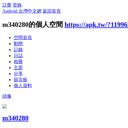
註冊
登錄
Android 台灣中文網
返回首頁
m340280的個人空間
https://apk.tw/?1199
空間首頁
動態
記錄
日誌
相冊
主題
分享
留言板
個人資料
頭像
m340280