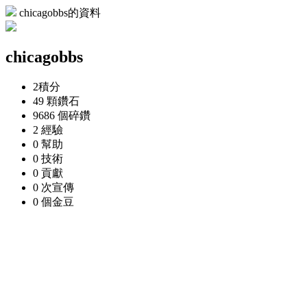
chicagobbs的資料
chicagobbs
2
積分
49 顆
鑽石
9686 個
碎鑽
2
經驗
0
幫助
0
技術
0
貢獻
0 次
宣傳
0 個
金豆