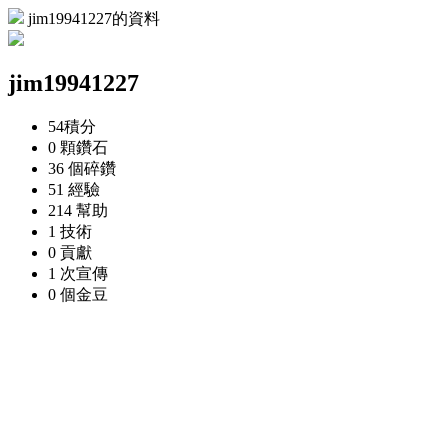
jim19941227的資料
jim19941227
54
積分
0 顆
鑽石
36 個
碎鑽
51
經驗
214
幫助
1
技術
0
貢獻
1 次
宣傳
0 個
金豆