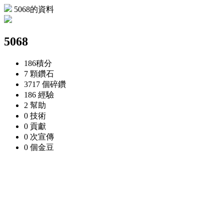
5068的資料
5068
186
積分
7 顆
鑽石
3717 個
碎鑽
186
經驗
2
幫助
0
技術
0
貢獻
0 次
宣傳
0 個
金豆