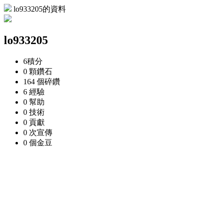
lo933205的資料
lo933205
6
積分
0 顆
鑽石
164 個
碎鑽
6
經驗
0
幫助
0
技術
0
貢獻
0 次
宣傳
0 個
金豆