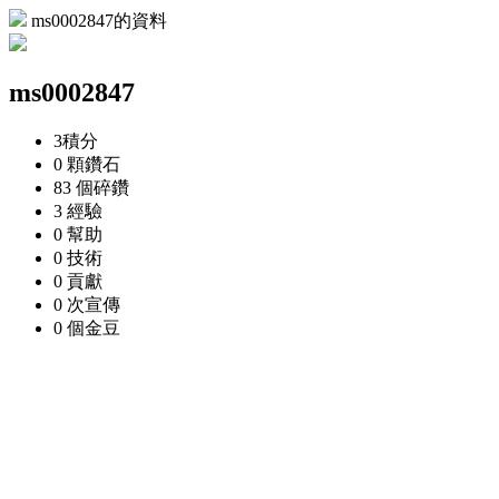
ms0002847的資料
ms0002847
3
積分
0 顆
鑽石
83 個
碎鑽
3
經驗
0
幫助
0
技術
0
貢獻
0 次
宣傳
0 個
金豆