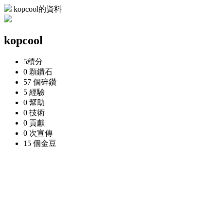
kopcool的資料
kopcool
5
積分
0 顆
鑽石
57 個
碎鑽
5
經驗
0
幫助
0
技術
0
貢獻
0 次
宣傳
15 個
金豆